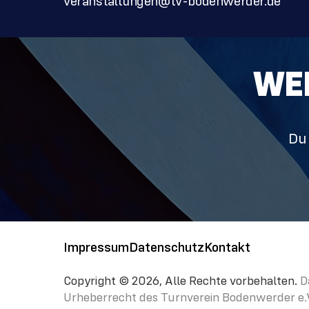
veranstaltungen@tv-bodenwerder.de
WER
Du 
Impressum
Datenschutz
Kontakt
Copyright ©
2026
, Alle Rechte vorbehalten.
D
Urheberrecht des Turnverein Bodenwerder e.